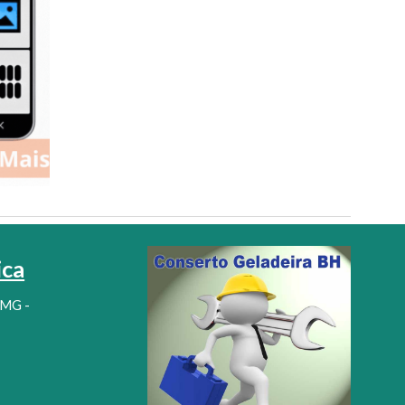
ica
 MG -