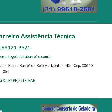
rreiro Assistência Técnica
) 99121-9621
onsertogeladeirabarreiro.com.br
dar - Bairro Barreiro - Belo Horizonte - MG - Cep. 30640-
050
ge/r/CcE29Hj25tF_EAE
a