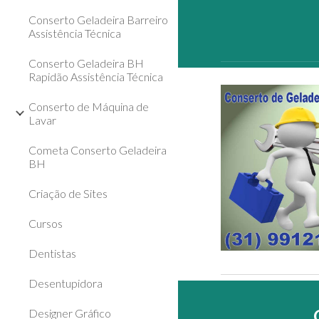
Conserto Geladeira Barreiro
Assistência Técnica
Conserto Geladeira BH
Rapidão Assistência Técnica
Conserto de Máquina de
Lavar
Cometa Conserto Geladeira
BH
Criação de Sites
Cursos
Dentistas
Desentupidora
Designer Gráfico