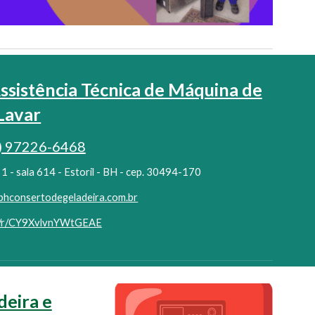
ssistência Técnica de Máquina de
Lavar
) 97226-6468
1 - sala 614 - Estoril - BH - cep. 30494-170
bhconsertodegeladeira.com.br
ge/r/CY9XvlvnYWtGEAE
deira e