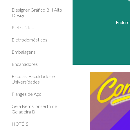
Designer Gráfico BH Alto
Design
Endereç
Eletricistas
Eletrodomésticos
Embalagens
Encanadores
Escolas, Faculdades e
Universidades
Flanges de Aço
Gela Bem Conserto de
Geladeira BH
HOTÉIS