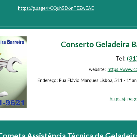
https://g.page/r/CQuh5D6nTEZwEAE
Conserto Geladeira Ba
Tel:
(31
website:
https://www.c
Endereço: Rua Flávio Marques Lisboa, 511 - 1º an
https://g.pa
Cometa Assistência Técnica de Geladeir