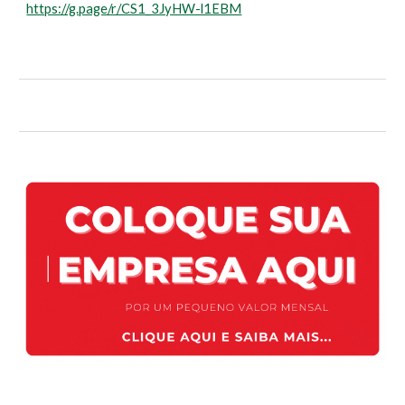
https://g.page/r/CS1_3JyHW-l1EBM