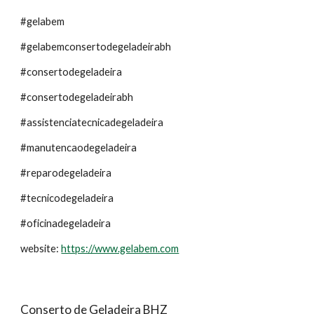
#gelabem
#gelabemconsertodegeladeirabh
#consertodegeladeira
#consertodegeladeirabh
#assistenciatecnicadegeladeira
#manutencaodegeladeira
#reparodegeladeira
#tecnicodegeladeira
#oficinadegeladeira
website:
https://www.gelabem.com
Conserto de Geladeira BHZ