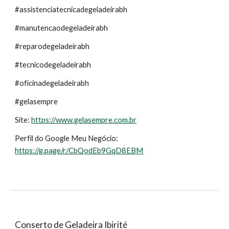
#assistenciatecnicadegeladeirabh
#manutencaodegeladeirabh
#reparodegeladeirabh
#tecnicodegeladeirabh
#oficinadegeladeirabh
#gelasempre
Site:
https://www.gelasempre.com.br
Perfil do Google Meu Negócio:
https://g.page/r/CbQodEb9GqD8EBM
Conserto de Geladeira Ibirité